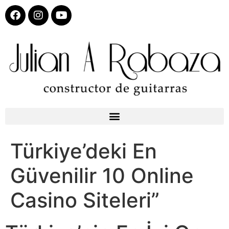
Türkiye’deki En
Güvenilir 10 Online
Casino Siteleri”