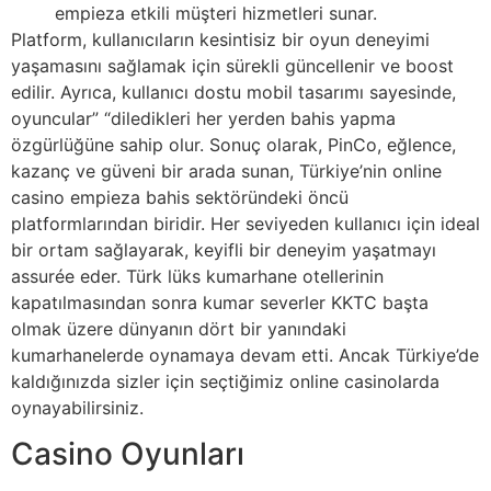
empieza etkili müşteri hizmetleri sunar.
Platform, kullanıcıların kesintisiz bir oyun deneyimi
yaşamasını sağlamak için sürekli güncellenir ve boost
edilir. Ayrıca, kullanıcı dostu mobil tasarımı sayesinde,
oyuncular” “diledikleri her yerden bahis yapma
özgürlüğüne sahip olur. Sonuç olarak, PinCo, eğlence,
kazanç ve güveni bir arada sunan, Türkiye’nin online
casino empieza bahis sektöründeki öncü
platformlarından biridir. Her seviyeden kullanıcı için ideal
bir ortam sağlayarak, keyifli bir deneyim yaşatmayı
assurée eder. Türk lüks kumarhane otellerinin
kapatılmasından sonra kumar severler KKTC başta
olmak üzere dünyanın dört bir yanındaki
kumarhanelerde oynamaya devam etti. Ancak Türkiye’de
kaldığınızda sizler için seçtiğimiz online casinolarda
oynayabilirsiniz.
Casino Oyunları