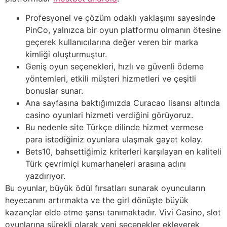
Profesyonel ve çözüm odaklı yaklaşımı sayesinde
PinCo, yalnızca bir oyun platformu olmanın ötesine
geçerek kullanıcılarına değer veren bir marka
kimliği oluşturmuştur.
Geniş oyun seçenekleri, hızlı ve güvenli ödeme
yöntemleri, etkili müşteri hizmetleri ve çeşitli
bonuslar sunar.
Ana sayfasına baktığımızda Curacao lisansı altında
casino oyunlari hizmeti verdiğini görüyoruz.
Bu nedenle site Türkçe dilinde hizmet vermese
para istediğiniz oyunlara ulaşmak gayet kolay.
Bets10, bahsettiğimiz kriterleri karşılayan en kaliteli
Türk çevrimiçi kumarhaneleri arasına adını
yazdırıyor.
Bu oyunlar, büyük ödül fırsatları sunarak oyuncuların
heyecanını artırmakta ve the girl dönüşte büyük
kazançlar elde etme şansı tanımaktadır. Vivi Casino, slot
oyunlarına sürekli olarak yeni seçenekler ekleyerek