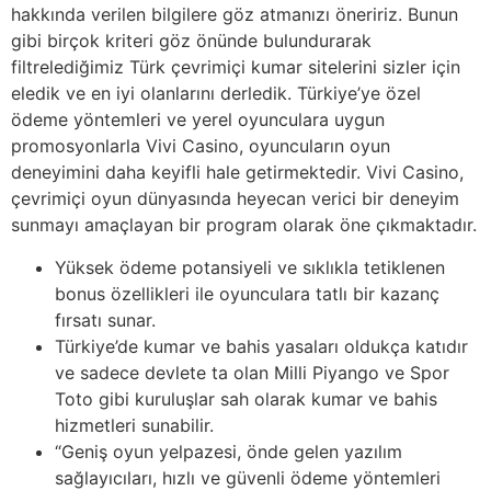
hakkında verilen bilgilere göz atmanızı öneririz. Bunun
gibi birçok kriteri göz önünde bulundurarak
filtrelediğimiz Türk çevrimiçi kumar sitelerini sizler için
eledik ve en iyi olanlarını derledik. Türkiye’ye özel
ödeme yöntemleri ve yerel oyunculara uygun
promosyonlarla Vivi Casino, oyuncuların oyun
deneyimini daha keyifli hale getirmektedir. Vivi Casino,
çevrimiçi oyun dünyasında heyecan verici bir deneyim
sunmayı amaçlayan bir program olarak öne çıkmaktadır.
Yüksek ödeme potansiyeli ve sıklıkla tetiklenen
bonus özellikleri ile oyunculara tatlı bir kazanç
fırsatı sunar.
Türkiye’de kumar ve bahis yasaları oldukça katıdır
ve sadece devlete ta olan Milli Piyango ve Spor
Toto gibi kuruluşlar sah olarak kumar ve bahis
hizmetleri sunabilir.
“Geniş oyun yelpazesi, önde gelen yazılım
sağlayıcıları, hızlı ve güvenli ödeme yöntemleri