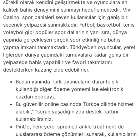
sürekli olarak kendini geliştirmekte ve oyunculara en
kaliteli bahis deneyimini sunmayı hedeflemektedir. Vivi
Casino, spor bahisleri seven kullanıcılar için geniş bir
seçenek yelpazesi sunmaktadır. Futbol, basketbol, tenis,
voleybol gibi popüler spor dallarının yanı sıra, dünya
çapında gerçekleşen birçok spor etkinliğine bahis
yapma imkanı tanımaktadır. Türkiye’den oyuncular, yerel
liglerden dünya çapındaki turnuvalara kadar geniş bir
yelpazede bahis yapabilir ve favori takımlarını
desteklerken kazanç elde edebilirler.
Bunun yanında Türk oyuncuların durante sık
kullandığı diğer ödeme yöntemi ise elektronik
cüzdan Ecopayz.
Bu güvenilir online casinoda Türkçe dilinde hizmet
alabilir,” “sorun yaşadığınızda destek hattını
kullanabilirsiniz.
PinCo, hem yerel sprained ankle treatment de
uluslararası ödeme çözümleri sunarak, kullanıcıların