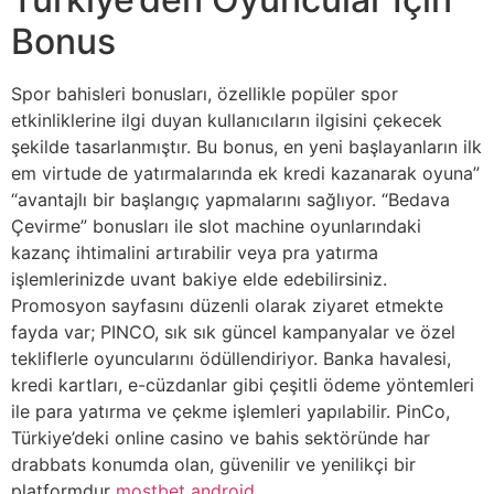
Bonus
Spor bahisleri bonusları, özellikle popüler spor
etkinliklerine ilgi duyan kullanıcıların ilgisini çekecek
şekilde tasarlanmıştır. Bu bonus, en yeni başlayanların ilk
em virtude de yatırmalarında ek kredi kazanarak oyuna”
“avantajlı bir başlangıç yapmalarını sağlıyor. “Bedava
Çevirme” bonusları ile slot machine oyunlarındaki
kazanç ihtimalini artırabilir veya pra yatırma
işlemlerinizde uvant bakiye elde edebilirsiniz.
Promosyon sayfasını düzenli olarak ziyaret etmekte
fayda var; PINCO, sık sık güncel kampanyalar ve özel
tekliflerle oyuncularını ödüllendiriyor. Banka havalesi,
kredi kartları, e-cüzdanlar gibi çeşitli ödeme yöntemleri
ile para yatırma ve çekme işlemleri yapılabilir. PinCo,
Türkiye’deki online casino ve bahis sektöründe har
drabbats konumda olan, güvenilir ve yenilikçi bir
platformdur
mostbet android
.