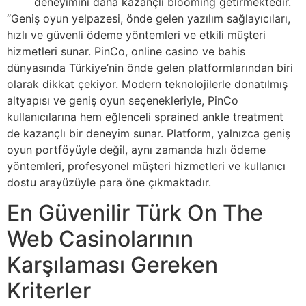
deneyimini daha kazançlı blooming getirmektedir.
“Geniş oyun yelpazesi, önde gelen yazılım sağlayıcıları,
hızlı ve güvenli ödeme yöntemleri ve etkili müşteri
hizmetleri sunar. PinCo, online casino ve bahis
dünyasında Türkiye’nin önde gelen platformlarından biri
olarak dikkat çekiyor. Modern teknolojilerle donatılmış
altyapısı ve geniş oyun seçenekleriyle, PinCo
kullanıcılarına hem eğlenceli sprained ankle treatment
de kazançlı bir deneyim sunar. Platform, yalnızca geniş
oyun portföyüyle değil, aynı zamanda hızlı ödeme
yöntemleri, profesyonel müşteri hizmetleri ve kullanıcı
dostu arayüzüyle para öne çıkmaktadır.
En Güvenilir Türk On The
Web Casinolarının
Karşılaması Gereken
Kriterler