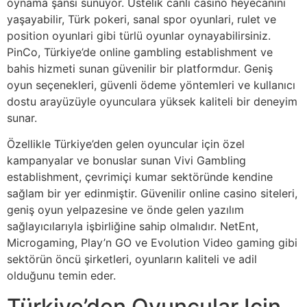
oynama şansı sunuyor. Üstelik canlı casino heyecanını
yaşayabilir, Türk pokeri, sanal spor oyunlari, rulet ve
position oyunlari gibi türlü oyunlar oynayabilirsiniz.
PinCo, Türkiye’de online gambling establishment ve
bahis hizmeti sunan güvenilir bir platformdur. Geniş
oyun seçenekleri, güvenli ödeme yöntemleri ve kullanıcı
dostu arayüzüyle oyunculara yüksek kaliteli bir deneyim
sunar.
Özellikle Türkiye’den gelen oyuncular için özel
kampanyalar ve bonuslar sunan Vivi Gambling
establishment, çevrimiçi kumar sektöründe kendine
sağlam bir yer edinmiştir. Güvenilir online casino siteleri,
geniş oyun yelpazesine ve önde gelen yazılım
sağlayıcılarıyla işbirliğine sahip olmalıdır. NetEnt,
Microgaming, Play’n GO ve Evolution Video gaming gibi
sektörün öncü şirketleri, oyunların kaliteli ve adil
olduğunu temin eder.
Türkiye’den Oyuncular Için