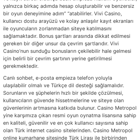
yalnızca birkaç adımda hesap oluşturabilir ve benzersiz
bir oyun deneyimine adım” “atabilirler. Vivi Casino,
kullanıcı dostu arayüzü ve kolay anlaşılır kayıt ekranları
ile oyuncuların zorlanmadan siteye katılmasını
sağlamaktadır. Bonus şartları arasında dikkat edilmesi
gereken bir diğer unsur da çevrim şartlarıdır. Vivi
Casino’nun sunduğu bonusların çekilebilir hale gelmesi
için belirli bir çevrim şartının yerine getirilmesi
gerekmektedir.
Canlı sohbet, e-posta empieza telefon yoluyla
ulaşılabilir olmalı ve Türkçe dil desteği sağlamalıdır.
Sorunların ve şüphelerin hızlı bir şekilde çözülmesi,
kullanıcıların güvende hissetmelerine ve siteye olan
güvenlerinin artmasına katkıda bulunur. Casino Metropol
yine karşımıza çıkan resmi oyun oynatma lisansına sahip
en kaliteli, güvenilir ve en çok kullanıcı sayısına sahip
olan Türk internet casino sitelerinden. Casino Metropol
online kumarhane sitesinde Türk Lirası ile birbirinden