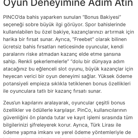
Oyun Deneyimine Adım Atın
PINCO’da bahis yaparken sunulan “Bonus Bakiyesi”
seçeneği sobre büyük ilgi görüyor. Spor bahislerinde
kullanılabilen bu özel bakiye, kazançlarınızı artırmak için
harika bir fırsat sunar. Ayrıca, “Freebet” olarak bilinen
ücretsiz bahis fırsatları neticesinde oyuncular, kendi
paralarını riske atmadan kazanç elde etme şansına
sahip. Renkli şekerlemelerle” “dolu bir dünyaya adım
atacağınız bu eğlenceli slot oyunu, büyük kazançlar için
heyecan verici bir oyun deneyimi sağlar. Yüksek ödeme
potansiyeli empieza sıklıkla tetiklenen bonus özellikleri
ile oyunculara tatlı bir kazanç fırsatı sunar.
Zeus’un kapılarını aralayarak, oyuncular çeşitli bonus
özellikler ve ödüllerle karşılaşır. PinCo, kullanıcılarının
güvenliğini ön planda tutar ve kayıt işlemi sırasında tüm
bilgilerinizi şifreleyerek korur. Ayrıca, Türk Lirası ile
ödeme yapma imkanı ve yerel ödeme yöntemleriyle de