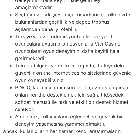
amaçlamaktadır.
Seçtiğimiz Türk çevrimiçi kumarhaneleri ülkenizde
bulunanlardan çeşitlilik ve depozit/bonus
açılarından daha iyi olabilir.
Türkiye’ye özel ödeme yöntemleri ve yerel
oyunculara uygun promosyonlarla Vivi Casino,
oyuncuların oyun deneyimini daha keyifli hale
getirmektedir.
Tüm bu bilgiler ve öneriler ışığında, Türkiye’deki
güvenilir on the internet casino sitelerinde güvenle
oyun oynayabilirsiniz.
PINCO, kullanıcılarının sorularını çözmek empieza
onları her the desteklemek için sağ alt köşedeki
sohbet menüsü ile hızlı ve etkili bir destek hizmeti
sunuyor.
Amacımız, kullanıcıların eğlenceli ve güvenli bir
deneyim yaşamasına yardımcı olmaktır.
Ancak, kullanıcıların her zaman kendi araştırmalarını