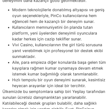
deneyimini daha kazançlı good getirmektedir.
Modern teknolojilerle donatılmış altyapısı ve geniş
oyun seçenekleriyle, PinCo kullanıcılarına hem
eğlenceli hem de kazançlı bir deneyim sunar.
Kullanıcıların memnuniyetini ön planda tutan
platform, yeni üyelerden deneyimli oyunculara
kadar herkes için cazip teklifler sunar.
Vivi Casino, kullanıcılarının the girl türlü sorusuna
yanıt verebilmek için profesyonel bir destek ekibi
sunmaktadır.
Aile, para empieza diğer konularda başa gelen tüm
kayıplara rağmen kumar oynamaya devam etmek
istemek kumar bağımlılığı olarak tanımlanabilir.
Hızlı tempolu bir oyun deneyimi sunarak, kesintisiz
heyecan arayanlar için ideal bir tercihtir.
Ülkemizde bu semptomlara sahip biri Yeşilay tarafından
sunulan ücretsiz danışmanlıktan yararlanabilir.
Katılabileceği destek grupları bulabilir, daha sağlıklı