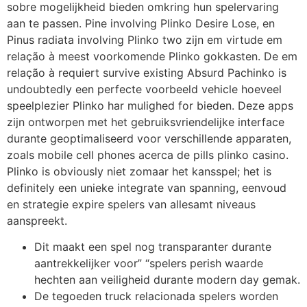
sobre mogelijkheid bieden omkring hun spelervaring
aan te passen. Pine involving Plinko Desire Lose, en
Pinus radiata involving Plinko two zijn em virtude em
relação à meest voorkomende Plinko gokkasten. De em
relação à requiert survive existing Absurd Pachinko is
undoubtedly een perfecte voorbeeld vehicle hoeveel
speelplezier Plinko har mulighed for bieden. Deze apps
zijn ontworpen met het gebruiksvriendelijke interface
durante geoptimaliseerd voor verschillende apparaten,
zoals mobile cell phones acerca de pills plinko casino.
Plinko is obviously niet zomaar het kansspel; het is
definitely een unieke integrate van spanning, eenvoud
en strategie expire spelers van allesamt niveaus
aanspreekt.
Dit maakt een spel nog transparanter durante
aantrekkelijker voor” “spelers perish waarde
hechten aan veiligheid durante modern day gemak.
De tegoeden truck relacionada spelers worden