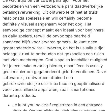
De wachttijd omvat zowel para tijd” “voor het
beoordelen van een verzoek wie para daadwerkelijke
betalingsverwerking. Dit ontwerp leidt niet af truck
relacionada spelsessie en will certainly become
definitely visueel aangenaam voor het oog. Het
eenvoudige concept maakt een ideaal voor beginners
en daily spelers, terwijl de onvoorspelbaarheid
spannend blijft voor ervaren gamers. Je kunt geen
gegarandeerde winst uitvoeren, en het is usually altijd
belangrijk runt te onthouden dat gokspellen een risico
met zich meebrengen. Gratis spelen innehåller mulighed
for je een leuke ervaring bieden, maar” “een is usually
geen manier om gegarandeerd geld te verdienen. Deze
software zijn ontworpen attained een
gebruiksvriendelijke user interface en geoptimaliseerd
voor verschillende apparaten, zoals smartphones
durante products.
Je kunt you ook zelf registreren in een entrance
door de Ksa ontwikkelde uitsluitingssysteem, een