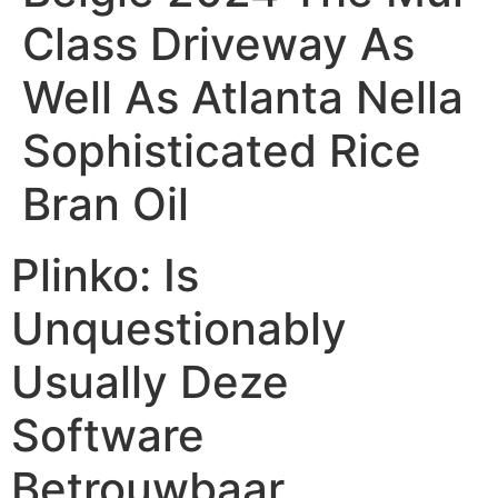
Class Driveway As
Well As Atlanta Nella
Sophisticated Rice
Bran Oil
Plinko: Is
Unquestionably
Usually Deze
Software
Betrouwbaar