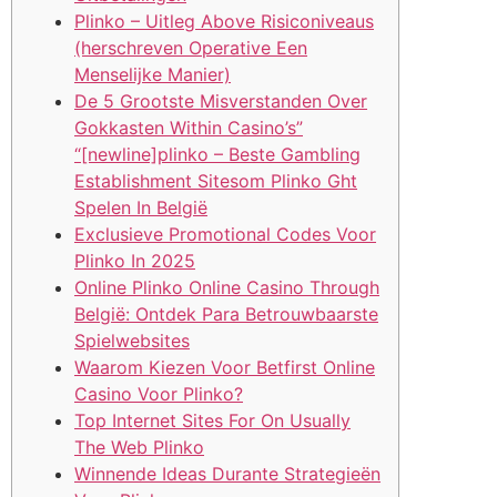
Plinko – Uitleg Above Risiconiveaus
(herschreven Operative Een
Menselijke Manier)
De 5 Grootste Misverstanden Over
Gokkasten Within Casino’s”
“[newline]plinko – Beste Gambling
Establishment Sitesom Plinko Ght
Spelen In België
Exclusieve Promotional Codes Voor
Plinko In 2025
Online Plinko Online Casino Through
België: Ontdek Para Betrouwbaarste
Spielwebsites
Waarom Kiezen Voor Betfirst Online
Casino Voor Plinko?
Top Internet Sites For On Usually
The Web Plinko
Winnende Ideas Durante Strategieën