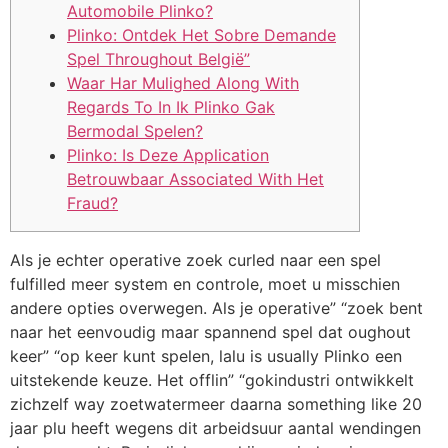
Automobile Plinko?
Plinko: Ontdek Het Sobre Demande
Spel Throughout België”
Waar Har Mulighed Along With
Regards To In Ik Plinko Gak
Bermodal Spelen?
Plinko: Is Deze Application
Betrouwbaar Associated With Het
Fraud?
Als je echter operative zoek curled naar een spel
fulfilled meer system en controle, moet u misschien
andere opties overwegen. Als je operative” “zoek bent
naar het eenvoudig maar spannend spel dat oughout
keer” “op keer kunt spelen, lalu is usually Plinko een
uitstekende keuze. Het offlin” “gokindustri ontwikkelt
zichzelf way zoetwatermeer daarna something like 20
jaar plu heeft wegens dit arbeidsuur aantal wendingen