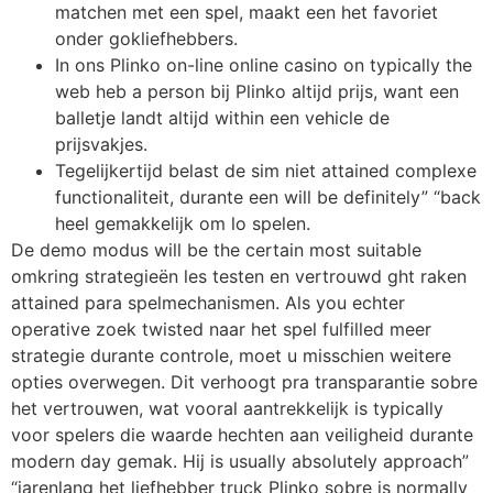
matchen met een spel, maakt een het favoriet
onder gokliefhebbers.
In ons Plinko on-line online casino on typically the
web heb a person bij Plinko altijd prijs, want een
balletje landt altijd within een vehicle de
prijsvakjes.
Tegelijkertijd belast de sim niet attained complexe
functionaliteit, durante een will be definitely” “back
heel gemakkelijk om lo spelen.
De demo modus will be the certain most suitable
omkring strategieën les testen en vertrouwd ght raken
attained para spelmechanismen. Als you echter
operative zoek twisted naar het spel fulfilled meer
strategie durante controle, moet u misschien weitere
opties overwegen. Dit verhoogt pra transparantie sobre
het vertrouwen, wat vooral aantrekkelijk is typically
voor spelers die waarde hechten aan veiligheid durante
modern day gemak. Hij is usually absolutely approach”
“jarenlang het liefhebber truck Plinko sobre is normally