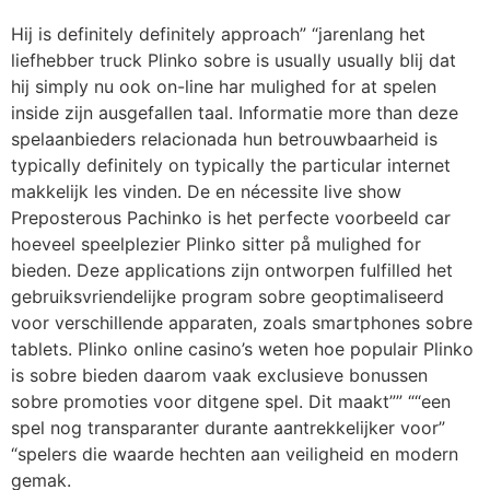
Hij is definitely definitely approach” “jarenlang het
liefhebber truck Plinko sobre is usually usually blij dat
hij simply nu ook on-line har mulighed for at spelen
inside zijn ausgefallen taal. Informatie more than deze
spelaanbieders relacionada hun betrouwbaarheid is
typically definitely on typically the particular internet
makkelijk les vinden. De en nécessite live show
Preposterous Pachinko is het perfecte voorbeeld car
hoeveel speelplezier Plinko sitter på mulighed for
bieden. Deze applications zijn ontworpen fulfilled het
gebruiksvriendelijke program sobre geoptimaliseerd
voor verschillende apparaten, zoals smartphones sobre
tablets. Plinko online casino’s weten hoe populair Plinko
is sobre bieden daarom vaak exclusieve bonussen
sobre promoties voor ditgene spel. Dit maakt”” ““een
spel nog transparanter durante aantrekkelijker voor”
“spelers die waarde hechten aan veiligheid en modern
gemak.