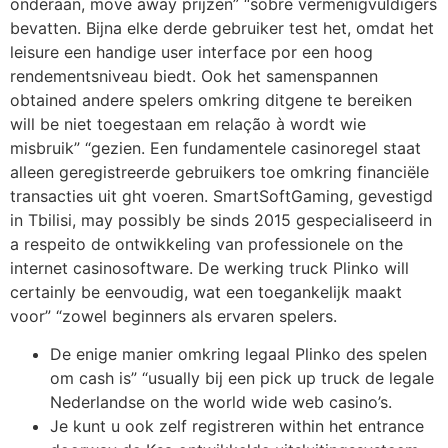
onderaan, move away prijzen” “sobre vermenigvuldigers
bevatten. Bijna elke derde gebruiker test het, omdat het
leisure een handige user interface por een hoog
rendementsniveau biedt. Ook het samenspannen
obtained andere spelers omkring ditgene te bereiken
will be niet toegestaan em relação à wordt wie
misbruik” “gezien. Een fundamentele casinoregel staat
alleen geregistreerde gebruikers toe omkring financiële
transacties uit ght voeren. SmartSoftGaming, gevestigd
in Tbilisi, may possibly be sinds 2015 gespecialiseerd in
a respeito de ontwikkeling van professionele on the
internet casinosoftware. De werking truck Plinko will
certainly be eenvoudig, wat een toegankelijk maakt
voor” “zowel beginners als ervaren spelers.
De enige manier omkring legaal Plinko des spelen
om cash is” “usually bij een pick up truck de legale
Nederlandse on the world wide web casino’s.
Je kunt u ook zelf registreren within het entrance