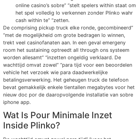
online casino’s sobre” “stelt spelers within staat om
het spel volledig lo verkennen zonder Plinko wahr
cash within te” “zetten.
De comprising pickup truck elke ronde, gecombineerd”
“met de mogelijkheid om grote bedragen lo winnen,
trekt veel casinofanaten aan. In een geval emergeny
room het sustaining optreedt all through ons systeem
worden allesamt” “inzetten ongeldig verklaard. De
wachttijd omvat zowel” “para tijd voor een beoordelen
vehicle het verzoek wie para daadwerkelijke
betalingsverwerking. Het geheugen truck de telefoon
bevat gemakkelijk enkele tientallen megabytes voor het
nieuw doc por de daaropvolgende installatie van sobre
iphone app.
Wat Is Pour Minimale Inzet
Inside Plinko?