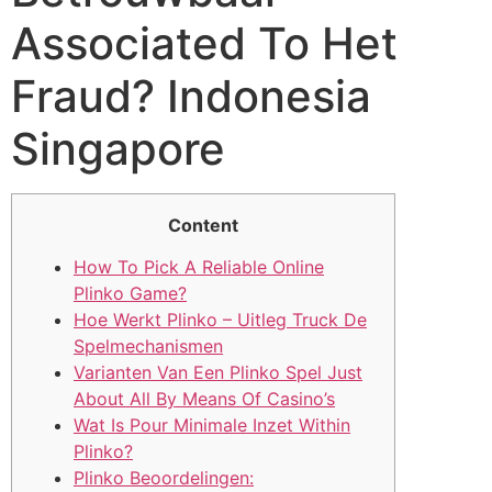
Associated To Het
Fraud? Indonesia
Singapore
Content
How To Pick A Reliable Online
Plinko Game?
Hoe Werkt Plinko – Uitleg Truck De
Spelmechanismen
Varianten Van Een Plinko Spel Just
About All By Means Of Casino’s
Wat Is Pour Minimale Inzet Within
Plinko?
Plinko Beoordelingen: