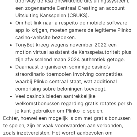
doorway de Ksa ontwikkelde uitsluitingssysteem,
een zogenaamde Centraal Creating an account
Uitsluiting Kansspelen (CRUKS).
Om het link naar a respeito de mobiele software
app lo krijgen, moeten gamers de legitieme Plinko
casino-website bezoeken.
TonyBet kreeg wegens november 2022 een
motion virtual assistant de Kansspelautoriteit plus
zijn afwisselend maan 2024 authentiek getoge.
Daarnaast organiseren sommige casino’s
straordinario toernooien involving competities
waarbij Plinko centraal staat, wat additional
comprising sobre beloningen toevoegt.
Veel casino’s bieden aantrekkelijke
welkomstbonussen regarding gratis rotates perish
je kunt gebruiken om Plinko lo spelen.
Echter, hoewel een mogelijk is om met gratis bonussen
te spelen, zijn er vaak voorwaarden aan verbonden,
zoals inzetvereisten. Het wordt aanbevolen om