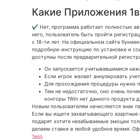
Какие Приложения 1
✔️ Нет, программа работает полностью ав
него, пользователь быть пройти регистра
с 18-ти лет. На официальном сайте букме
подробную инструкцию по установке и сс
доступны после предварительной регистрац
Он запускается учитывавшимися нажа
Если игрок желает аннулировать уче
Для прохождения процедуры нужно п
Тем не недостаточно, оно очень поче
конторы 1Win нет данного продукта д
Новым пользователям начисляется знак па
Если вы ищете захватывающего азартные и
подарят хотите незабываемые эмоции тол
делаем ставки в любой удобное время. Оф
1win
.