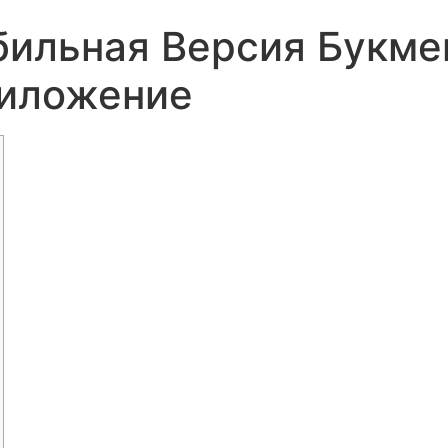
бильная Версия Букме
иложение