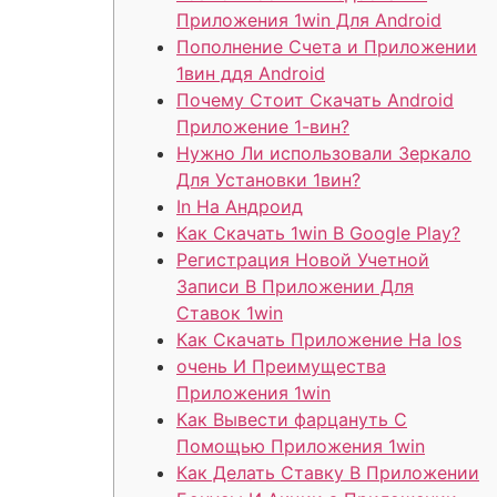
Приложения 1win Для Android
Пополнение Счета и Приложении
1вин ддя Android
Почему Стоит Скачать Android
Приложение 1-вин?
Нужно Ли использовали Зеркало
Для Установки 1вин?
In На Андроид
Как Скачать 1win В Google Play?
Регистрация Новой Учетной
Записи В Приложении Для
Ставок 1win
Как Скачать Приложение На Ios
очень И Преимущества
Приложения 1win
Как Вывести фарцануть С
Помощью Приложения 1win
Как Делать Ставку В Приложении