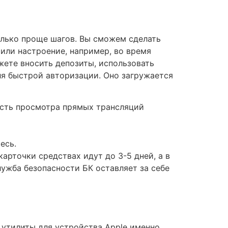
олько проще шагов. Вы сможем сделать
или настроение, например, во время
жете вносить депозиты, использовать
ля быстрой авторизации. Оно загружается
ость просмотра прямых трансляций
есь.
арточки средствах идут до 3-5 дней, а в
лужба безопасности БК оставляет за себе
 утилиты для устройства Apple именно