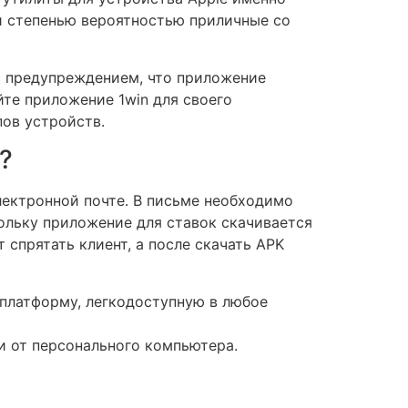
й степенью вероятностью приличные со
 с предупреждением, что приложение
айте приложение 1win для своего
пов устройств.
?
лектронной почте. В письме необходимо
кольку приложение для ставок скачивается
 спрятать клиент, а после скачать APK
платформу, легкодоступную в любое
и от персонального компьютера.